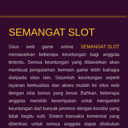
SEMANGAT SLOT
Situs web game online
SEMANGAT SLOT
menawarkan beberapa keuntungan bagi anggota
tertentu. Semua keuntungan yang ditawarkan akan
membuat pengalaman bermain game lebih bahagia
daripada situs lain. Sejumlah keuntungan seperti
layanan berkualitas dan akses mudah ke situs web
dengan nilai bonus yang besar. Bahkan, beberapa
anggota memiliki kesempatan untuk mengambil
keuntungan dari banyak promosi dengan kondisi yang
tidak begitu sulit. Sistem transaksi komersial yang
diberikan untuk semua anggota dapat dilakukan