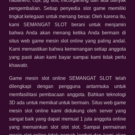
habanero, cq9, pg soft, micorgaming dan ada banyak
pengembalian. Setiap penyedia slot game memiliki
tingkat kelegaan untuk menang besar. Oleh karena itu,
kami SEMANGAT SLOT berani untuk menjamin
bahwa Anda akan menang ketika Anda bermain di
situs web game mesin slot online yang paling andal.
Kami memastikan bahwa kemenangan setiap anggota
yang pasti akan kami bayar sampai kami tidak perlu
khawatir.
Game mesin slot online SEMANGAT SLOT telah
dilengkapi dengan pengguna antarmuka untuk
memfasilitasi pembacaan anggota. Bahkan teknologi
3D ada untuk memikat untuk bermain. Situs web game
mesin slot online kami didukung oleh server yang
sangat baik yang dapat memuat 1 juta anggota online
yang memainkan slot slot slot. Sampai permainan