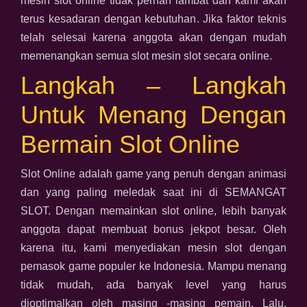
mesin slot online tidak pernah lambat dan kami akan
terus kesadaran dengan kebutuhan. Jika faktor teknis
telah selesai karena anggota akan dengan mudah
memenangkan semua slot mesin slot secara online.
Langkah – Langkah
Untuk Menang Dengan
Bermain Slot Online
Slot Online adalah game yang penuh dengan animasi
dan yang paling meledak saat ini di SEMANGAT
SLOT. Dengan memainkan slot online, lebih banyak
anggota dapat membuat bonus jekpot besar. Oleh
karena itu, kami menyediakan mesin slot dengan
pemasok game populer ke Indonesia. Mampu menang
tidak mudah, ada banyak level yang harus
dioptimalkan oleh masing -masing pemain. Lalu,