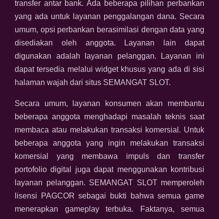
transfer antar bank. Ada beberapa pilihan perbankan
yang ada untuk layanan penggalangan dana. Secara
umum, opsi perbankan berasimilasi dengan data yang
disediakan oleh anggota. Layanan lain dapat
digunakan adalah layanan pelanggan. Layanan ini
dapat tersedia melalui widget khusus yang ada di sisi
halaman wajah dari situs SEMANGAT SLOT.
Secara umum, layanan konsumen akan membantu
beberapa anggota menghadapi masalah teknis saat
membaca atau melakukan transaksi komersial. Untuk
beberapa anggota yang ingin melakukan transaksi
komersial yang membawa impuls dan transfer
portofolio digital juga dapat menggunakan kontribusi
layanan pelanggan. SEMANGAT SLOT memperoleh
lisensi PAGCOR sebagai bukti bahwa semua game
menerapkan gameplay terbuka. Faktanya, semua