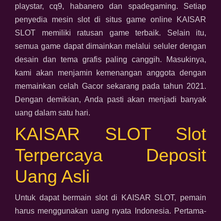
playstar, cq9, habanero dan spadegaming. Setiap
penyedia mesin slot di situs game online KAISAR
SLOT memiliki ratusan game terbaik. Selain itu,
semua game dapat dimainkan melalui seluler dengan
desain dan tema grafis paling canggih. Masukinya,
kami akan menjamin kemenangan anggota dengan
memainkan celah Gacor sekarang pada tahun 2021.
Dengan demikian, Anda pasti akan menjadi banyak
uang dalam satu hari.
KAISAR SLOT Slot
Terpercaya Deposit
Uang Asli
Untuk dapat bermain slot di KAISAR SLOT, pemain
harus menggunakan uang nyata Indonesia. Pertama-