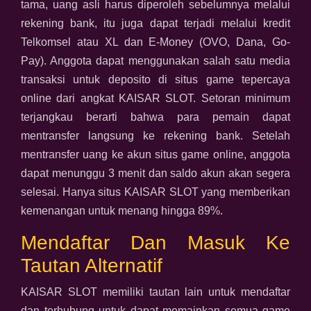
tama, uang asli harus diperoleh sebelumnya melalui
rekening bank, itu juga dapat terjadi melalui kredit
Telkomsel atau XL dan E-Money (OVO, Dana, Go-
Pay). Anggota dapat menggunakan salah satu media
transaksi untuk deposito di situs game tepercaya
online dari angkat KAISAR SLOT. Setoran minimum
terjangkau berarti bahwa para pemain dapat
mentransfer langsung ke rekening bank. Setelah
mentransfer uang ke akun situs game online, anggota
dapat menunggu 3 menit dan saldo akun akan segera
selesai. Hanya situs KAISAR SLOT yang memberikan
kemenangan untuk menang hingga 89%.
Mendaftar Dan Masuk Ke
Tautan Alternatif
KAISAR SLOT memiliki tautan lain untuk mendaftar
dan terhubung untuk dapat memainkan semua game