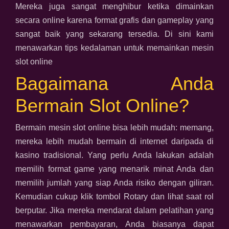
Mereka juga sangat menghibur ketika dimainkan
secara online karena format grafis dan gameplay yang
sangat baik yang sekarang tersedia. Di sini kami
menawarkan tips kedalaman untuk memainkan mesin
slot online
Bagaimana Anda
Bermain Slot Online?
Bermain mesin slot online bisa lebih mudah: memang,
mereka lebih mudah bermain di internet daripada di
kasino tradisional. Yang perlu Anda lakukan adalah
memilih format game yang menarik minat Anda dan
memilih jumlah yang siap Anda risiko dengan giliran.
Kemudian cukup klik tombol Rotary dan lihat saat rol
berputar. Jika mereka mendarat dalam pelatihan yang
menawarkan pembayaran, Anda biasanya dapat