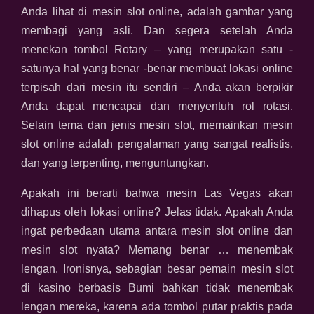
Anda lihat di mesin slot online, adalah gambar yang
membagi yang asli. Dan segera setelah Anda
menekan tombol Rotary – yang merupakan satu -
satunya hal yang benar -benar membuat lokasi online
terpisah dari mesin itu sendiri – Anda akan berpikir
Anda dapat mencapai dan menyentuh rol rotasi.
Selain tema dan jenis mesin slot, memainkan mesin
slot online adalah pengalaman yang sangat realistis,
dan yang terpenting, menguntungkan.
Apakah ini berarti bahwa mesin Las Vegas akan
dihapus oleh lokasi online? Jelas tidak. Apakah Anda
ingat perbedaan utama antara mesin slot online dan
mesin slot nyata? Memang benar … menembak
lengan. Ironisnya, sebagian besar pemain mesin slot
di kasino berbasis Bumi bahkan tidak menembak
lengan mereka, karena ada tombol putar praktis pada