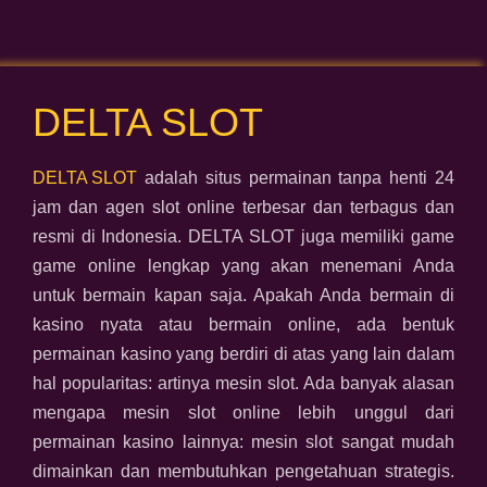
DELTA SLOT
DELTA SLOT
adalah situs permainan tanpa henti 24
jam dan agen slot online terbesar dan terbagus dan
resmi di Indonesia. DELTA SLOT juga memiliki game
game online lengkap yang akan menemani Anda
untuk bermain kapan saja. Apakah Anda bermain di
kasino nyata atau bermain online, ada bentuk
permainan kasino yang berdiri di atas yang lain dalam
hal popularitas: artinya mesin slot. Ada banyak alasan
mengapa mesin slot online lebih unggul dari
permainan kasino lainnya: mesin slot sangat mudah
dimainkan dan membutuhkan pengetahuan strategis.