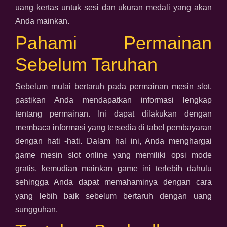
uang kertas untuk sesi dan ukuran medali yang akan
Anda mainkan.
Pahami Permainan
Sebelum Taruhan
Sebelum mulai bertaruh pada permainan mesin slot,
pastikan Anda mendapatkan informasi lengkap
tentang permainan. Ini dapat dilakukan dengan
membaca informasi yang tersedia di tabel pembayaran
dengan hati -hati. Dalam hal ini, Anda menghargai
game mesin slot online yang memiliki opsi mode
gratis, kemudian mainkan game ini terlebih dahulu
sehingga Anda dapat memahaminya dengan cara
yang lebih baik sebelum bertaruh dengan uang
sungguhan.