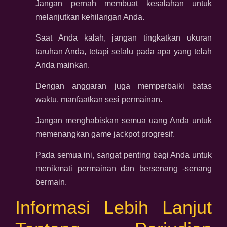
Jangan pernah membuat kesalahan untuk
melanjutkan kehilangan Anda.
Saat Anda kalah, jangan tingkatkan ukuran
taruhan Anda, tetapi selalu pada apa yang telah
Anda mainkan.
Dengan anggaran juga memperbaiki batas
waktu, manfaatkan sesi permainan.
Jangan menghabiskan semua uang Anda untuk
memenangkan game jackpot progresif.
Pada semua ini, sangat penting bagi Anda untuk
menikmati permainan dan bersenang -senang
bermain.
Informasi Lebih Lanjut