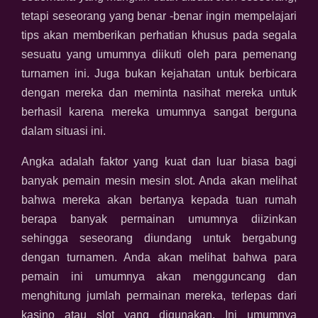
tetapi seseorang yang benar -benar ingin mempelajari
tips akan memberikan perhatian khusus pada segala
sesuatu yang umumnya diikuti oleh para pemenang
turnamen ini. Juga bukan kejahatan untuk berbicara
dengan mereka dan meminta nasihat mereka untuk
berhasil karena mereka umumnya sangat berguna
dalam situasi ini.
Angka adalah faktor yang kuat dan luar biasa bagi
banyak pemain mesin mesin slot. Anda akan melihat
bahwa mereka akan bertanya kepada tuan rumah
berapa banyak permainan umumnya diizinkan
sehingga seseorang diundang untuk bergabung
dengan turnamen. Anda akan melihat bahwa para
pemain ini umumnya akan mengguncang dan
menghitung jumlah permainan mereka, terlepas dari
kasino atau slot yang digunakan. Ini umumnya