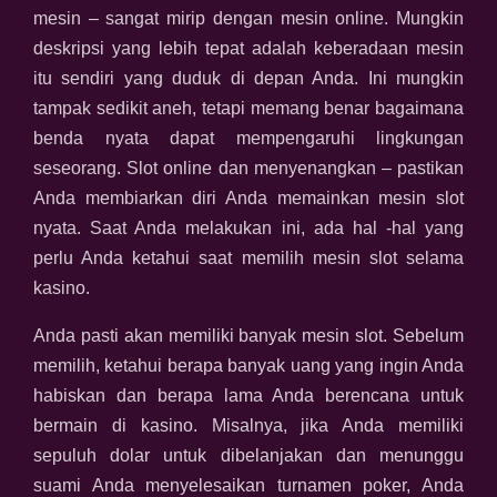
mesin – sangat mirip dengan mesin online. Mungkin
deskripsi yang lebih tepat adalah keberadaan mesin
itu sendiri yang duduk di depan Anda. Ini mungkin
tampak sedikit aneh, tetapi memang benar bagaimana
benda nyata dapat mempengaruhi lingkungan
seseorang. Slot online dan menyenangkan – pastikan
Anda membiarkan diri Anda memainkan mesin slot
nyata. Saat Anda melakukan ini, ada hal -hal yang
perlu Anda ketahui saat memilih mesin slot selama
kasino.
Anda pasti akan memiliki banyak mesin slot. Sebelum
memilih, ketahui berapa banyak uang yang ingin Anda
habiskan dan berapa lama Anda berencana untuk
bermain di kasino. Misalnya, jika Anda memiliki
sepuluh dolar untuk dibelanjakan dan menunggu
suami Anda menyelesaikan turnamen poker, Anda